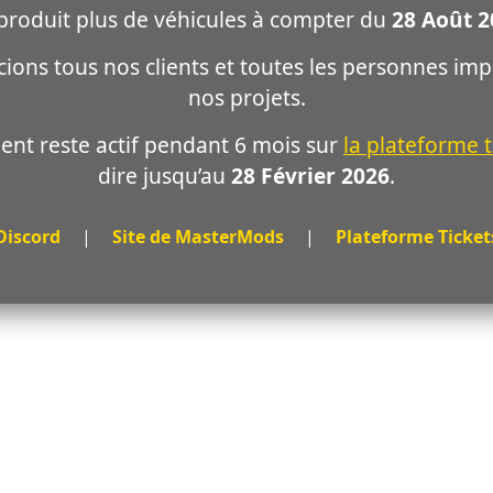
produit plus de véhicules à compter du
28 Août 2
ons tous nos clients et toutes les personnes im
nos projets.
ient reste actif pendant 6 mois sur
la plateforme t
dire jusqu’au
28 Février 2026
.
Discord
|
Site de MasterMods
|
Plateforme Ticket