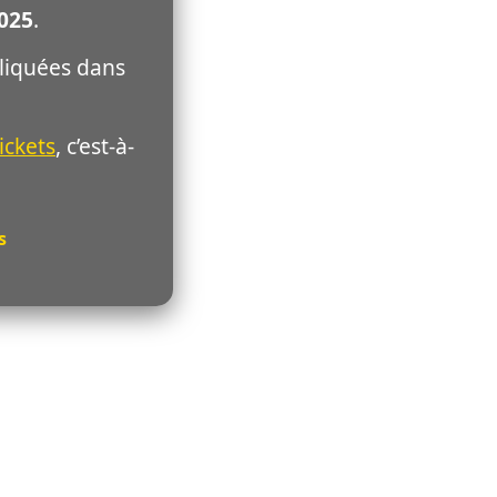
025
.
pliquées dans
ickets
, c’est-à-
s